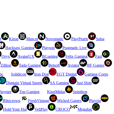
t
Kiron
Mascot
Novomatic
PlayPearls
Salsa
Hacksaw Gaming
Playson
Pragmatic Live
Oryx
AvatarUX
BGaming
Felix Gaming
Fazi
Zillion
Tada Gaming
Betsoft
Aviator
BF Games
ic
Solidicon
Iron Dog
EGT Digital
Gaming Corps
Digitain Virtual Sports
SA Gaming
Just Slots
Playmer
Top Gaming
KingMidas
Spinthon
Blitzcrown
FreshVintage
Wicked Games
Playzia
Hold Your Hat
VeliPlay
CROCO
Megafair