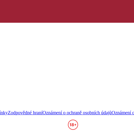
ínky
Zodpovědné hraní
Oznámení o ochraně osobních údajů
Oznámení o