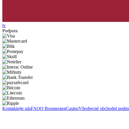
lv
Podpora
Kontaktujte nás
FAQ
O BoomerangCasino
Všeobecné obchodní podm