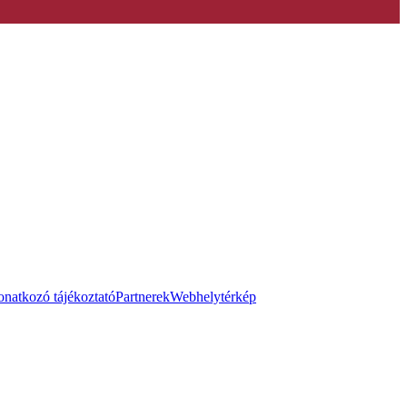
onatkozó tájékoztató
Partnerek
Webhelytérkép
 18 years of age.