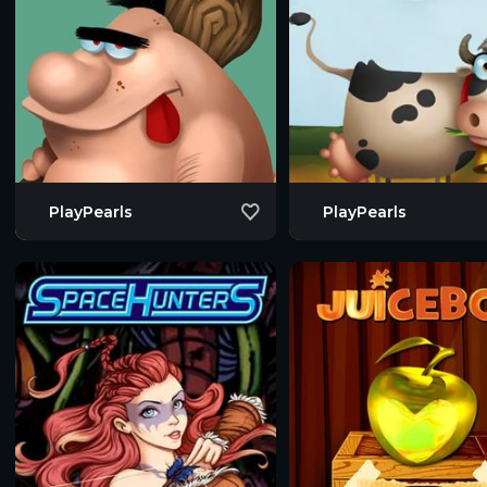
PlayPearls
PlayPearls