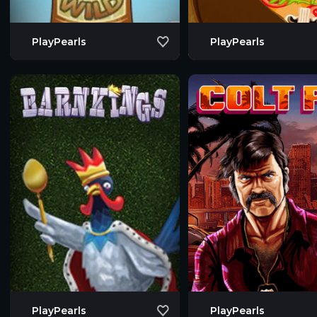
PlayPearls
PlayPearls
PlayPearls
PlayPearls