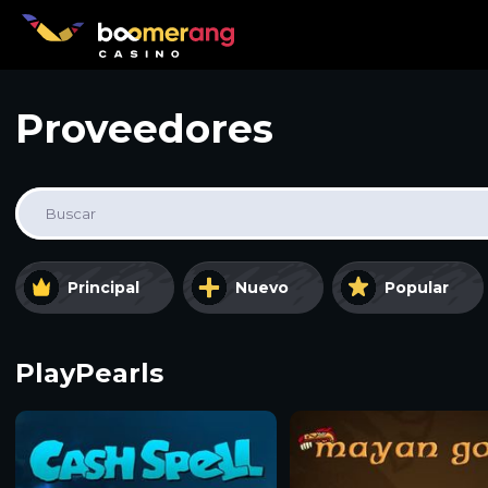
Proveedores
Buscar
Principal
Nuevo
Popular
PlayPearls