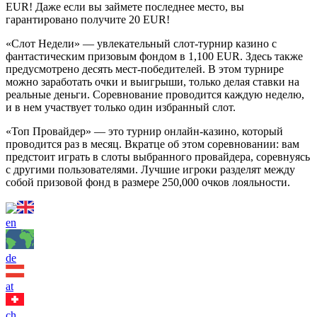
EUR! Даже если вы займете последнее место, вы
гарантировано получите 20 EUR!
«Слот Недели» — увлекательный слот-турнир казино с
фантастическим призовым фондом в 1,100 EUR. Здесь также
предусмотрено десять мест-победителей. В этом турнире
можно заработать очки и выигрыши, только делая ставки на
реальные деньги. Соревнование проводится каждую неделю,
и в нем участвует только один избранный слот.
«Топ Провайдер» — это турнир онлайн-казино, который
проводится раз в месяц. Вкратце об этом соревновании: вам
предстоит играть в слоты выбранного провайдера, соревнуясь
с другими пользователями. Лучшие игроки разделят между
собой призовой фонд в размере 250,000 очков лояльности.
en
de
at
ch