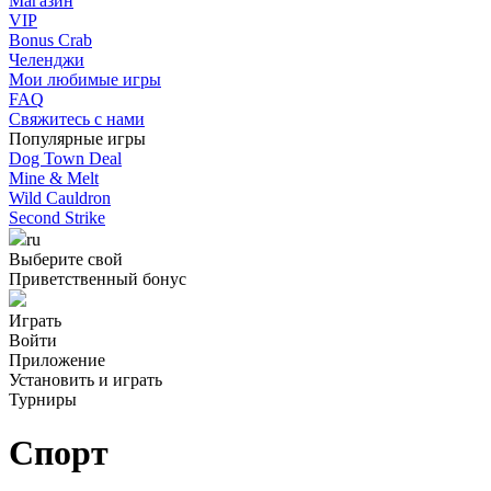
Магазин
VIP
Bonus Crab
Челенджи
Мои любимые игры
FAQ
Свяжитесь с нами
Популярные игры
Dog Town Deal
Mine & Melt
Wild Cauldron
Second Strike
ru
Выберите свой
Приветственный бонус
Играть
Войти
Приложение
Установить и играть
Турниры
Спорт