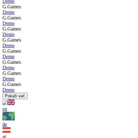
Demo
G.Games
Demo
G.Games
Demo
G.Games
Demo
G.Games
Demo
G.Games
Demo
G.Games
Demo
G.Games
Demo
G.Games
Demo
Pokaži več
en
de
at