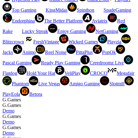
Top Gaming
KingMidas
Spinthon
SpadeGaming
Endorphina
The Better Platform
Aviatrix
Red
Rake
Lucky Streak
Enjoy Gaming
NetGaming
Blitzcrown
FreshVintage
Wicked Games
Playzia
Jacks
Animo
Reel Noise
PittaPlus
PopOk
Pascal Gaming
Ready Play Gaming
Creedroomz Live
Flatdog
Hold Your Hat
VeliPlay
CROCO
Megafair
Phantom
Live Vegas
Amigo Gaming
Slotmill
PlayEola
Betora
G.Games
G.Games
Demo
G.Games
Demo
G.Games
Demo