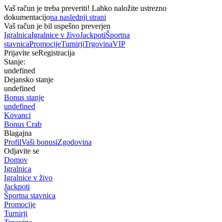
Vaš račun je treba preveriti! Lahko naložite ustrezno
dokumentacijo
na naslednji strani
Vaš račun je bil uspešno preverjen
Igralnica
Igralnice v živo
Jackpoti
Športna
stavnica
Promocije
Turnirji
Trgovina
VIP
Prijavite se
Registracija
Stanje:
undefined
Dejansko stanje
undefined
Bonus stanje
undefined
Kovanci
Bonus Crab
Blagajna
Profil
Vaši bonusi
Zgodovina
Odjavite se
Domov
Igralnica
Igralnice v živo
Jackpoti
Športna stavnica
Promocije
Turnirji