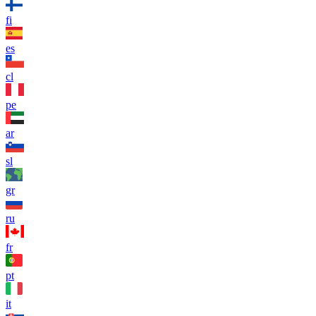
fi
es
cl
pe
ar
sl
gr
ru
fr
pt
it