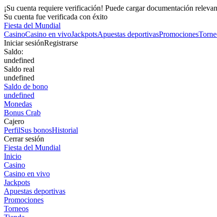
¡Su cuenta requiere verificación! Puede cargar documentación relevan
Su cuenta fue verificada con éxito
Fiesta del Mundial
Casino
Casino en vivo
Jackpots
Apuestas deportivas
Promociones
Torne
Iniciar sesión
Registrarse
Saldo:
undefined
Saldo real
undefined
Saldo de bono
undefined
Monedas
Bonus Crab
Cajero
Perfil
Sus bonos
Historial
Cerrar sesión
Fiesta del Mundial
Inicio
Casino
Casino en vivo
Jackpots
Apuestas deportivas
Promociones
Torneos