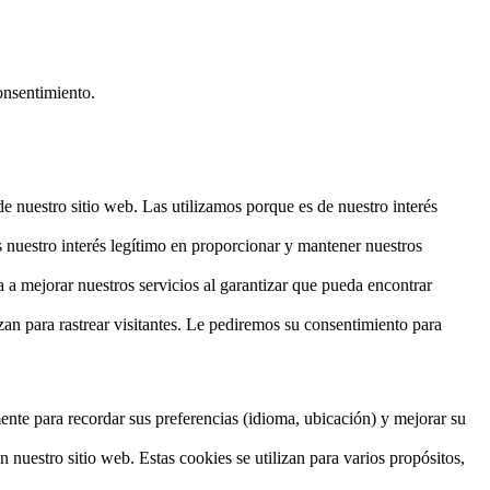
consentimiento.
e nuestro sitio web. Las utilizamos porque es de nuestro interés
s nuestro interés legítimo en proporcionar y mantener nuestros
 a mejorar nuestros servicios al garantizar que pueda encontrar
izan para rastrear visitantes. Le pediremos su consentimiento para
ente para recordar sus preferencias (idioma, ubicación) y mejorar su
 nuestro sitio web. Estas cookies se utilizan para varios propósitos,