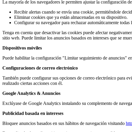
La mayoría de los navegadores le permiten ajustar la configuración de
Recibir alertas cuando se envía una cookie, permitiéndole decidir
Eliminar cookies que ya están almacenadas en su dispositivo.
Configurar su navegador para rechazar automáticamente todas l
Tenga en cuenta que desactivar las cookies puede afectar negativamente 
sitio web. Puede limitar los anuncios basados en intereses que se mue
Dispositivos móviles
Puede habilitar la configuración "Limitar seguimiento de anuncios" en
Configuraciones de correo electrónico
También puede configurar sus opciones de correo electrónico para evi
realizado ciertas acciones con él.
Google Analytics & Anuncios
Exclúyase de Google Analytics instalando su complemento de navegado
Publicidad basada en intereses
Bloquee anuncios basados en sus hábitos de navegación visitando
htt