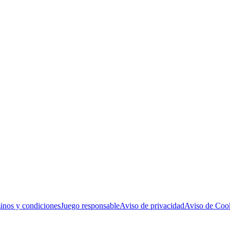
inos y condiciones
Juego responsable
Aviso de privacidad
Aviso de Coo