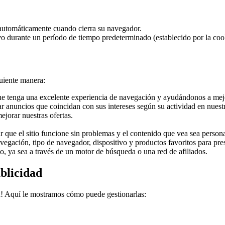
 automáticamente cuando cierra su navegador.
vo durante un período de tiempo predeterminado (establecido por la coo
uiente manera:
que tenga una excelente experiencia de navegación y ayudándonos a mejor
 anuncios que coincidan con sus intereses según su actividad en nuestro
ejorar nuestras ofertas.
zar que el sitio funcione sin problemas y el contenido que vea sea person
egación, tipo de navegador, dispositivo y productos favoritos para pres
o, ya sea a través de un motor de búsqueda o una red de afiliados.
ublicidad
ad! Aquí le mostramos cómo puede gestionarlas: