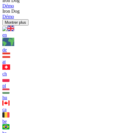
Iron Dog
Démo
Iron Dog
Démo
Montrer plus
en
de
at
ch
pl
hu
ca
be