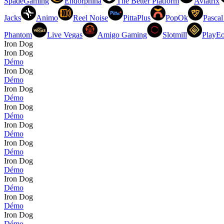
SpadeGaming
Endorphina
The Better Platform
Aviatrix
Jacks
Animo
Reel Noise
PittaPlus
PopOk
Pasca
Phantom
Live Vegas
Amigo Gaming
Slotmill
PlayEo
Iron Dog
Iron Dog
Démo
Iron Dog
Démo
Iron Dog
Démo
Iron Dog
Démo
Iron Dog
Démo
Iron Dog
Démo
Iron Dog
Démo
Iron Dog
Démo
Iron Dog
Démo
Iron Dog
Démo