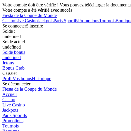
Votre compte doit être vérifié ! Vous pouvez télécharger la documenta
Votre compte a été vérifié avec succès
Fiesta de la Coupe du Monde
Casino
Live Casino
Jackpots
Paris Sportifs
Promotions
Tournois
Boutiqu
Se connecter
S'inscrire
Solde :
undefined
Solde actuel
undefined
Solde bonus
undefined
Jetons
Bonus Crab
Caissier
Profil
Vos bonus
Historique
Se déconnecter
Fiesta de la Coupe du Monde
Accueil
Casino
Live Casino
Jackpots
Paris Sportifs
Promotions
Tournois