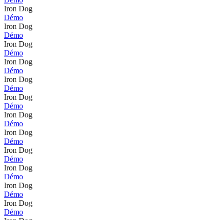
Iron Dog
Démo
Iron Dog
Démo
Iron Dog
Démo
Iron Dog
Démo
Iron Dog
Démo
Iron Dog
Démo
Iron Dog
Démo
Iron Dog
Démo
Iron Dog
Démo
Iron Dog
Démo
Iron Dog
Démo
Iron Dog
Démo