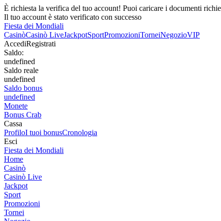
È richiesta la verifica del tuo account! Puoi caricare i documenti richie
Il tuo account è stato verificato con successo
Fiesta dei Mondiali
Casinò
Casinò Live
Jackpot
Sport
Promozioni
Tornei
Negozio
VIP
Accedi
Registrati
Saldo:
undefined
Saldo reale
undefined
Saldo bonus
undefined
Monete
Bonus Crab
Cassa
Profilo
I tuoi bonus
Cronologia
Esci
Fiesta dei Mondiali
Home
Casinò
Casinò Live
Jackpot
Sport
Promozioni
Tornei