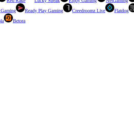
Red Rake
Lucky Streak
Enjoy Gaming
NetGaming
l Gaming
Ready Play Gaming
Creedroomz Live
Flatdog
la
Betora