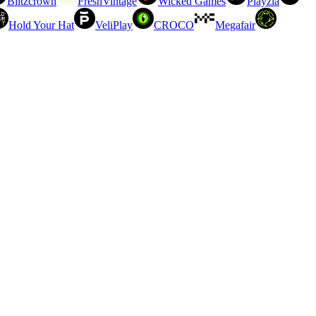
Blitzcrown
FreshVintage
Wicked Games
Playzia
Hold Your Hat
VeliPlay
CROCO
Megafair