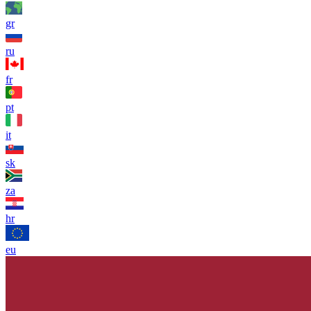
gr
ru
fr
pt
it
sk
za
hr
eu