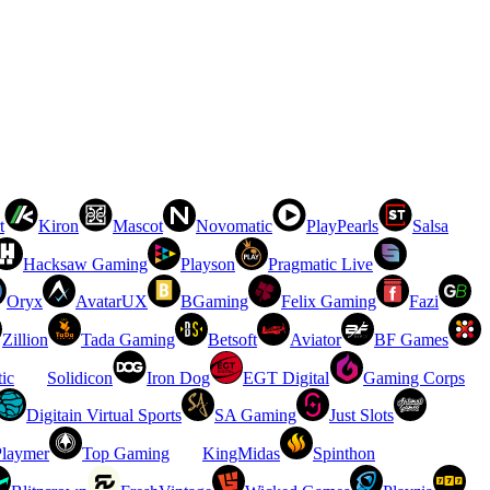
t
Kiron
Mascot
Novomatic
PlayPearls
Salsa
Hacksaw Gaming
Playson
Pragmatic Live
Oryx
AvatarUX
BGaming
Felix Gaming
Fazi
Zillion
Tada Gaming
Betsoft
Aviator
BF Games
ic
Solidicon
Iron Dog
EGT Digital
Gaming Corps
Digitain Virtual Sports
SA Gaming
Just Slots
Playmer
Top Gaming
KingMidas
Spinthon