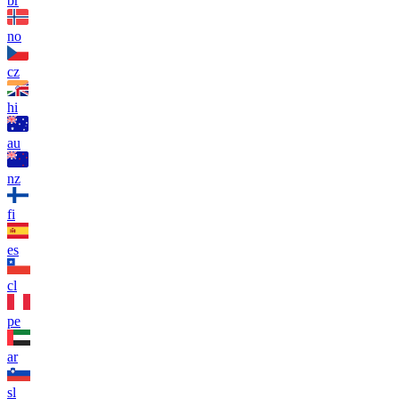
br
no
cz
hi
au
nz
fi
es
cl
pe
ar
sl