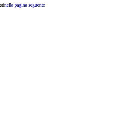
sti
nella pagina seguente