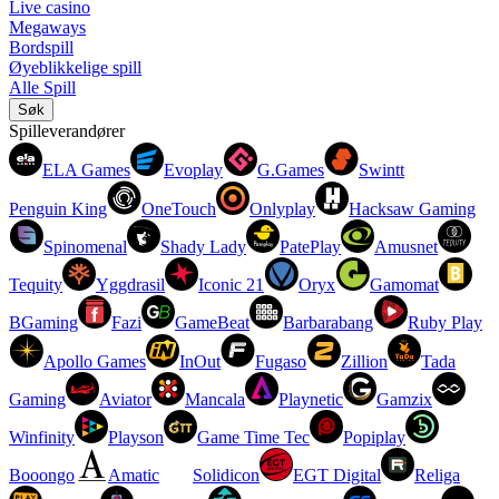
Live casino
Megaways
Bordspill
Øyeblikkelige spill
Alle Spill
Søk
Spilleverandører
ELA Games
Evoplay
G.Games
Swintt
Penguin King
OneTouch
Onlyplay
Hacksaw Gaming
Spinomenal
Shady Lady
PatePlay
Amusnet
Tequity
Yggdrasil
Iconic 21
Oryx
Gamomat
BGaming
Fazi
GameBeat
Barbarabang
Ruby Play
Apollo Games
InOut
Fugaso
Zillion
Tada
Gaming
Aviator
Mancala
Playnetic
Gamzix
Winfinity
Playson
Game Time Tec
Popiplay
Booongo
Amatic
Solidicon
EGT Digital
Religa