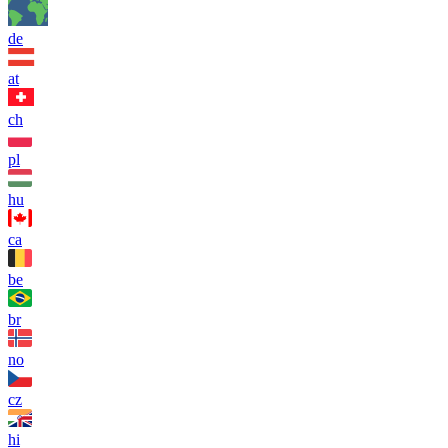
de
at
ch
pl
hu
ca
be
br
no
cz
hi