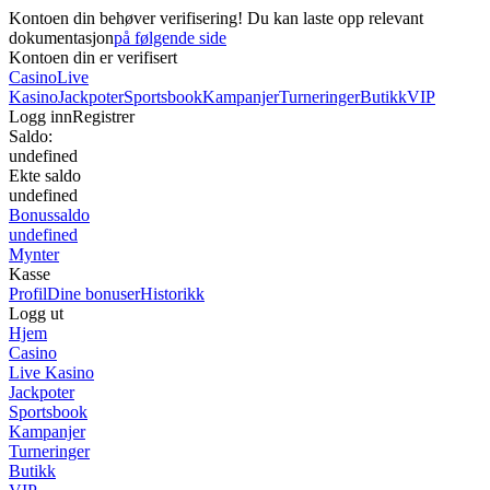
Kontoen din behøver verifisering! Du kan laste opp relevant
dokumentasjon
på følgende side
Kontoen din er verifisert
Casino
Live
Kasino
Jackpoter
Sportsbook
Kampanjer
Turneringer
Butikk
VIP
Logg inn
Registrer
Saldo:
undefined
Ekte saldo
undefined
Bonussaldo
undefined
Mynter
Kasse
Profil
Dine bonuser
Historikk
Logg ut
Hjem
Casino
Live Kasino
Jackpoter
Sportsbook
Kampanjer
Turneringer
Butikk