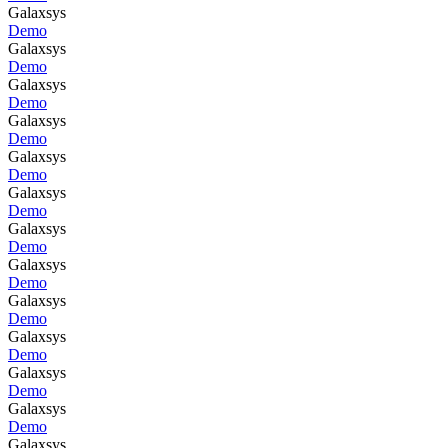
Galaxsys
Demo
Galaxsys
Demo
Galaxsys
Demo
Galaxsys
Demo
Galaxsys
Demo
Galaxsys
Demo
Galaxsys
Demo
Galaxsys
Demo
Galaxsys
Demo
Galaxsys
Demo
Galaxsys
Demo
Galaxsys
Demo
Galaxsys