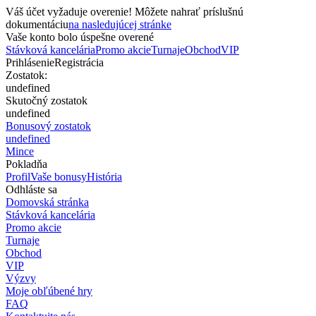
Váš účet vyžaduje overenie! Môžete nahrať príslušnú
dokumentáciu
na nasledujúcej stránke
Vaše konto bolo úspešne overené
Stávková kancelária
Promo akcie
Turnaje
Obchod
VIP
Prihlásenie
Registrácia
Zostatok:
undefined
Skutočný zostatok
undefined
Bonusový zostatok
undefined
Mince
Pokladňa
Profil
Vaše bonusy
História
Odhláste sa
Domovská stránka
Stávková kancelária
Promo akcie
Turnaje
Obchod
VIP
Výzvy
Moje obľúbené hry
FAQ