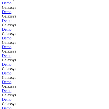
Demo
Galaxsys
Demo
Galaxsys
Demo
Galaxsys
Demo
Galaxsys
Demo
Galaxsys
Demo
Galaxsys
Demo
Galaxsys
Demo
Galaxsys
Demo
Galaxsys
Demo
Galaxsys
Demo
Galaxsys
Demo
Galaxsys
Demo